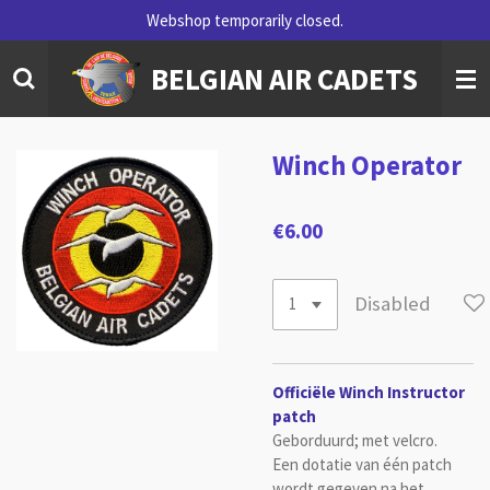
Webshop temporarily closed.
Skip
to
BELGIAN AIR CADETS
main
content
Winch Operator
€6.00
Disabled
Officiële Winch Instructor
patch
Geborduurd;
met
velcro.
Een dotatie van één patch
wordt gegeven na het