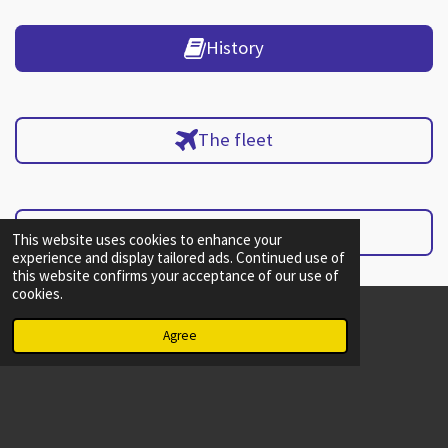
History
The fleet
On the map
This website uses cookies to enhance your
experience and display tailored ads. Continued use of
this website confirms your acceptance of our use of
cookies.
Privacy Declaration
Agree
F
I
a
n
c
s
Sitemap