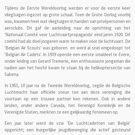
Tijdens de Eerste Wereldoorlog werden er voor de eerste keer
vliegtuigen ingezet op grote schaal. Toen de Grote Oorlog voorbij
was, kwamen heel wat vliegtuigen in handen van privépersonen en
aeroclubs. Dit gaf de aanleiding naar de oprichting van het
'Nationaal Comité voor Luchtvaartpropaganda' eind jaren 1920. Dit
comité had als doel jongeren warm te maken voor de luchtvaart. De
'Belgian Air Scouts' was geboren en werd al snel omgedoopt tot
'Belgian Air Cadets'. In 1939 opende een eerste smaldeel te Evere,
onder leiding van Gerard Tremerie, een enthousiaste jongeman die
nadien aan het hoofd kwam te staan bij de helikoptersectie van
Sabena.
In 1955, 10 jaar na de Tweede Wereldoorlog, zegde de Belgische
Luchtmacht haar officiële steun toe aan deze vereniging die
voortaan op een trouwe partner kon rekenen. Ook in andere
landen, onder andere Canada, het Verenigd Koninkrijk en de
Verenigde Staten, merkten ze een gelijkaardig fenomeen op.
Een jaar later werd de vzw 'De Luchtcadetten van België'
opgericht; een burgerlijke jeugdbeweging die actief gesteund