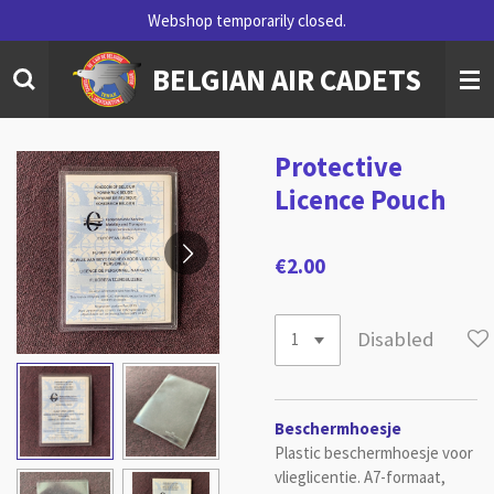
Webshop temporarily closed.
Skip
to
BELGIAN AIR CADETS
main
content
Protective
Licence Pouch
€2.00
Disabled
Beschermhoesje
Plastic beschermhoesje voor
vlieglicentie. A7-formaat,